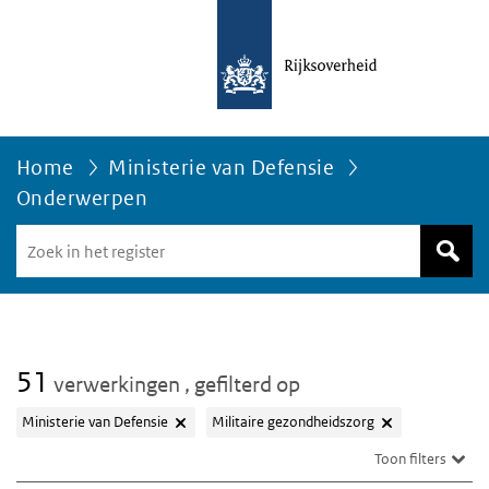
Home
Ministerie van Defensie
Onderwerpen
Zoek
in
het
register
van
Avgregisterrijksoverheid.nl
51
verwerkingen
, gefilterd op
Ministerie van Defensie
Militaire gezondheidszorg
Toon filters