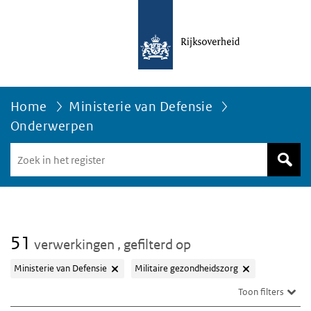
Home
Ministerie van Defensie
Onderwerpen
Zoek
in
het
register
van
Avgregisterrijksoverheid.nl
51
verwerkingen
, gefilterd op
Ministerie van Defensie
Militaire gezondheidszorg
Toon filters