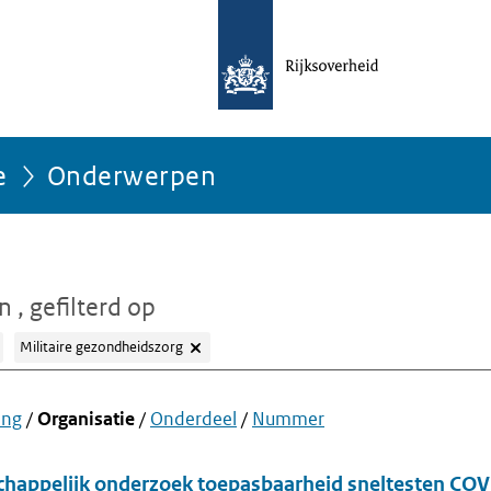
e
Onderwerpen
en
, gefilterd op
Militaire gezondheidszorg
ing
/
Organisatie
/
Onderdeel
/
Nummer
happelijk onderzoek toepasbaarheid sneltesten CO