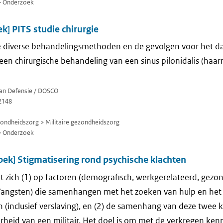
> Onderzoek
] PITS studie chirurgie
 diverse behandelingsmethoden en de gevolgen voor het dag
een chirurgische behandeling van een sinus pilonidalis (haarn
van Defensie / DOSCO
2148
zondheidszorg > Militaire gezondheidszorg
> Onderzoek
ek] Stigmatisering rond psychische klachten
t zich (1) op factoren (demografisch, werkgerelateerd, gezo
n/angsten) die samenhangen met het zoeken van hulp en het
n (inclusief verslaving), en (2) de samenhang van deze twee 
heid van een militair. Het doel is om met de verkregen ken