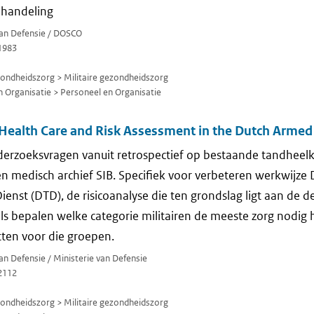
ehandeling
van Defensie / DOSCO
1983
zondheidszorg > Militaire gezondheidszorg
 Organisatie > Personeel en Organisatie
alth Care and Risk Assessment in the Dutch Armed
rzoeksvragen vanuit retrospectief op bestaande tandheel
 medisch archief SIB. Specifiek voor verbeteren werkwijze 
nst (DTD), de risicoanalyse die ten grondslag ligt aan de de
als bepalen welke categorie militairen de meeste zorg nodi
tten voor die groepen.
van Defensie / Ministerie van Defensie
2112
zondheidszorg > Militaire gezondheidszorg