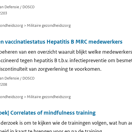
van Defensie / DOSCO
2203
zondheidszorg > Militaire gezondheidszorg
en vaccinatiestatus Hepatitis B MRC medewerkers
beheren van een overzicht waaruit blijkt welke medewerker
accineerd tegen hepatitis B t.b.v. infectiepreventie om besme
continuïteit van zorgverlening te voorkomen.
van Defensie / DOSCO
2208
zondheidszorg > Militaire gezondheidszorg
k] Correlates of mindfulness training
nderzoek is om te kijken wie de trainingen volgen, wat hun a
heid in kaart te brengen voor en na de training