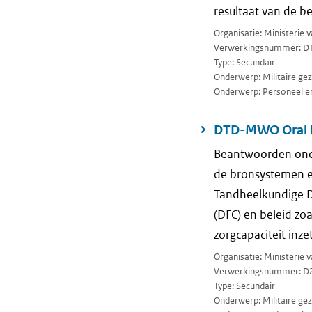
resultaat van de b
Organisatie: Ministerie 
Verwerkingsnummer: D
Type: Secundair
Onderwerp: Militaire ge
Onderwerp: Personeel en
DTD-MWO Oral He
Beantwoorden onde
de bronsystemen en
Tandheelkundige Die
(DFC) en beleid zo
zorgcapaciteit inze
Organisatie: Ministerie 
Verwerkingsnummer: D
Type: Secundair
Onderwerp: Militaire ge