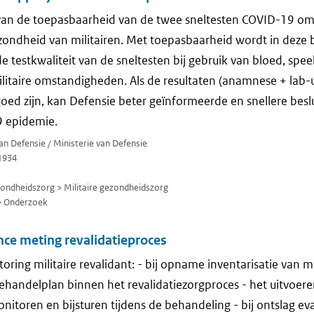
an de toepasbaarheid van de twee sneltesten COVID-19 om b
ezondheid van militairen. Met toepasbaarheid wordt in deze 
 testkwaliteit van de sneltesten bij gebruik van bloed, spee
ilitaire omstandigheden. Als de resultaten (anamnese + lab-
oed zijn, kan Defensie beter geïnformeerde en snellere besl
 epidemie.
van Defensie / Ministerie van Defensie
1934
zondheidszorg > Militaire gezondheidszorg
> Onderzoek
ce meting revalidatieproces
ring militaire revalidant: - bij opname inventarisatie van m
 behandelplan binnen het revalidatiezorgproces - het uitvoere
nitoren en bijsturen tijdens de behandeling - bij ontslag ev