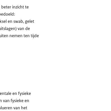
eter inzicht te
bedoeld:
ksel en swab, gelet
uitslagen) van de
uiten nemen ten tijde
entale en fysieke
n van fysieke en
alueren van het