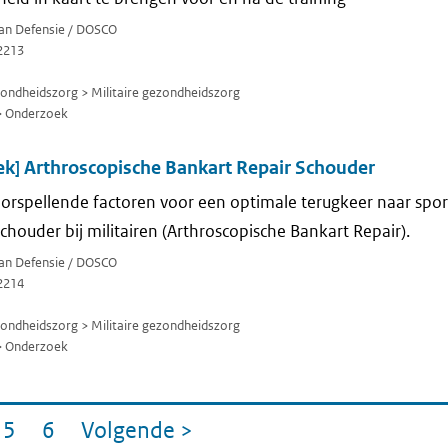
van Defensie / DOSCO
2213
zondheidszorg > Militaire gezondheidszorg
> Onderzoek
k] Arthroscopische Bankart Repair Schouder
rspellende factoren voor een optimale terugkeer naar spor
schouder bij militairen (Arthroscopische Bankart Repair).
van Defensie / DOSCO
2214
zondheidszorg > Militaire gezondheidszorg
> Onderzoek
5
6
Volgende
>
gina
Pagina
Pagina
pagina