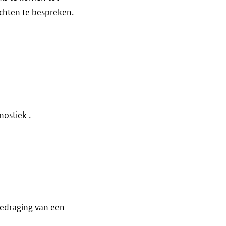
achten te bespreken.
ostiek .
gedraging van een