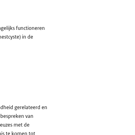
elijks functioneren
estcyste) in de
ndheid gerelateerd en
 bespreken van
keuzes met de
nis te komen tot