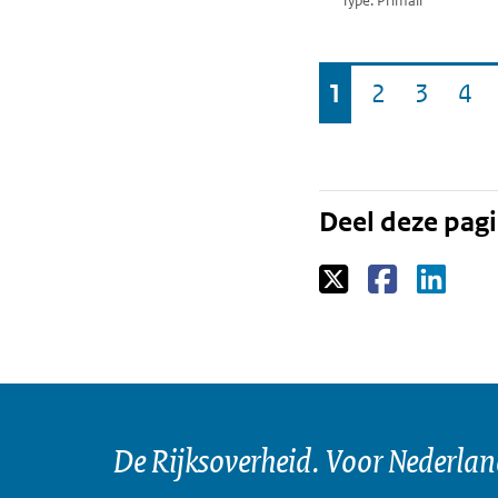
Type: Primair
Ga
1
2
3
4
Pagina
Pagina
Pagina
Pa
naar
Deel deze pag
De Rijksoverheid. Voor Nederla