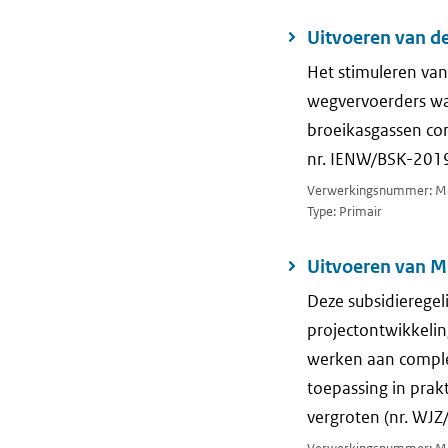
Uitvoeren van d
Het stimuleren van
wegvervoerders wa
broeikasgassen co
nr. IENW/BSK-2019
Verwerkingsnummer: M
Type: Primair
Uitvoeren van M
Deze subsidieregel
projectontwikkelin
werken aan complet
toepassing in prakt
vergroten (nr. WJZ