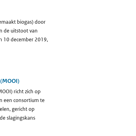
gemaakt biogas) door
 de uitstoot van
an 10 december 2019,
e (MOOI)
OOI) richt zich op
in een consortium te
len, gericht op
 de slagingskans