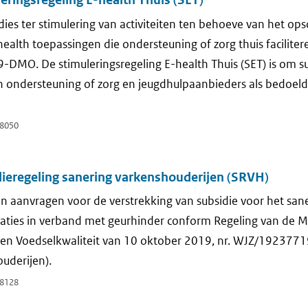
dies ter stimulering van activiteiten ten behoeve van het op
health toepassingen die ondersteuning of zorg thuis facilite
MO. De stimuleringsregeling E-health Thuis (SET) is om su
 ondersteuning of zorg en jeugdhulpaanbieders als bedoeld i
8050
dieregeling sanering varkenshouderijen (SRVH)
 aanvragen voor de verstrekking van subsidie voor het san
aties in verband met geurhinder conform Regeling van de Mi
en Voedselkwaliteit van 10 oktober 2019, nr. WJZ/19237719
uderijen).
8128