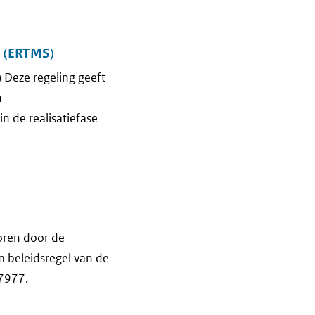
m (ERTMS)
 Deze regeling geeft
n
n de realisatiefase
oren door de
m beleidsregel van de
7977.