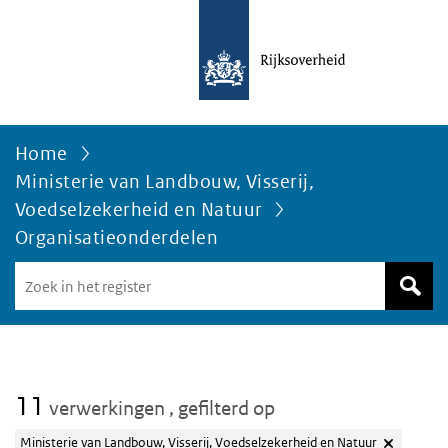
Home
Ministerie van Landbouw, Visserij,
Voedselzekerheid en Natuur
Organisatieonderdelen
Zoek
in
het
register
van
Avgregisterrijksoverheid.nl
11
verwerkingen
, gefilterd op
Ministerie van Landbouw, Visserij, Voedselzekerheid en Natuur