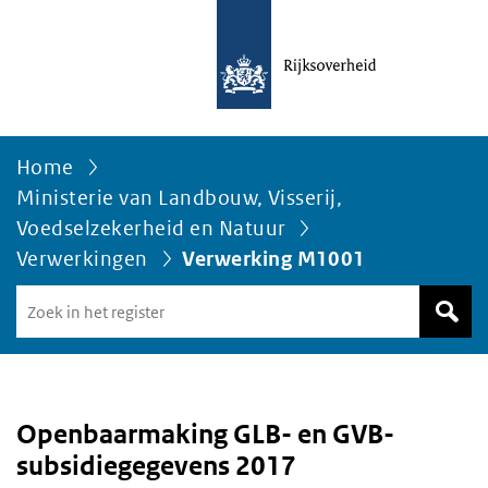
Home
Ministerie van Landbouw, Visserij,
Voedselzekerheid en Natuur
Verwerkingen
Verwerking M1001
Zoek
in
het
register
van
Avgregisterrijksoverheid.nl
Openbaarmaking GLB- en GVB-
subsidiegegevens 2017