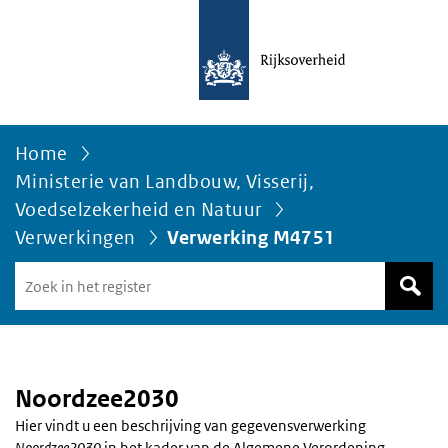
Home
Ministerie van Landbouw, Visserij,
Voedselzekerheid en Natuur
Verwerkingen
Verwerking M4751
Zoek
in
het
register
van
Avgregisterrijksoverheid.nl
Noordzee2030
Hier vindt u een beschrijving van gegevensverwerking
Noordzee2030
in het kader van de Algemene Verordening