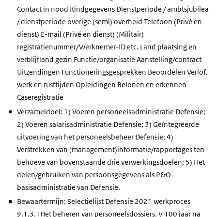
Contact in nood Kindgegevens Dienstperiode / ambtsjubilea
/ dienstperiode overige (semi) overheid Telefoon (Privé en
dienst) E-mail (Privé en dienst) (Militair)
registratienummer/Werknemer-ID etc. Land plaatsing en
verblijfland gezin Functie/organisatie Aanstelling/contract
Uitzendingen Functioneringsgesprekken Beoordelen Verlof,
werk en rusttijden Opleidingen Belonen en erkennen
Caseregistratie
Verzameldoel: 1) Voeren personeelsadministratie Defensie;
2) Voeren salarisadministratie Defensie; 3) Geïntegreerde
uitvoering van het personeelsbeheer Defensie; 4)
Verstrekken van (management)informatie/rapportages ten
behoeve van bovenstaande drie verwerkingsdoelen; 5) Het
delen/gebruiken van persoonsgegevens als P&O-
basisadministratie van Defensie.
Bewaartermijn: Selectielijst Defensie 2021 werkproces
9.1.3.1Het beheren van personeelsdossiers. V 100 jaar na