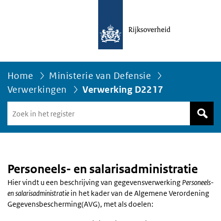
Home
Ministerie van Defensie
Verwerkingen
Verwerking D2217
Zoek
in
het
register
van
Avgregisterrijksoverheid.nl
Personeels- en salarisadministratie
Hier vindt u een beschrijving van gegevensverwerking
Personeels-
en salarisadministratie
in het kader van de Algemene Verordening
Gegevensbescherming(AVG), met als doelen: