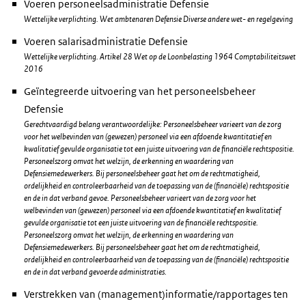
Voeren personeelsadministratie Defensie
Wettelijke verplichting. Wet ambtenaren Defensie Diverse andere wet- en regelgeving
Voeren salarisadministratie Defensie
Wettelijke verplichting. Artikel 28 Wet op de Loonbelasting 1964 Comptabiliteitswet
2016
Geïntegreerde uitvoering van het personeelsbeheer
Defensie
Gerechtvaardigd belang verantwoordelijke: Personeelsbeheer varieert van de zorg
voor het welbevinden van (gewezen) personeel via een afdoende kwantitatief en
kwalitatief gevulde organisatie tot een juiste uitvoering van de financiële rechtspositie.
Personeelszorg omvat het welzijn, de erkenning en waardering van
Defensiemedewerkers. Bij personeelsbeheer gaat het om de rechtmatigheid,
ordelijkheid en controleerbaarheid van de toepassing van de (financiële) rechtspositie
en de in dat verband gevoe. Personeelsbeheer varieert van de zorg voor het
welbevinden van (gewezen) personeel via een afdoende kwantitatief en kwalitatief
gevulde organisatie tot een juiste uitvoering van de financiële rechtspositie.
Personeelszorg omvat het welzijn, de erkenning en waardering van
Defensiemedewerkers. Bij personeelsbeheer gaat het om de rechtmatigheid,
ordelijkheid en controleerbaarheid van de toepassing van de (financiële) rechtspositie
en de in dat verband gevoerde administraties.
Verstrekken van (management)informatie/rapportages ten