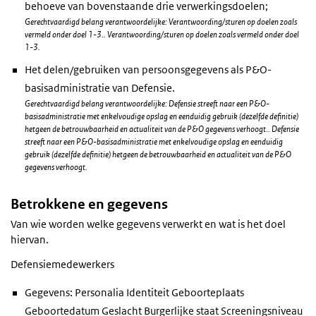
behoeve van bovenstaande drie verwerkingsdoelen;
Gerechtvaardigd belang verantwoordelijke: Verantwoording/sturen op doelen zoals
vermeld onder doel 1-3.. Verantwoording/sturen op doelen zoals vermeld onder doel
1-3.
Het delen/gebruiken van persoonsgegevens als P&O-
basisadministratie van Defensie.
Gerechtvaardigd belang verantwoordelijke: Defensie streeft naar een P&O-
basisadministratie met enkelvoudige opslag en eenduidig gebruik (dezelfde definitie)
hetgeen de betrouwbaarheid en actualiteit van de P&O gegevens verhoogt.. Defensie
streeft naar een P&O-basisadministratie met enkelvoudige opslag en eenduidig
gebruik (dezelfde definitie) hetgeen de betrouwbaarheid en actualiteit van de P&O
gegevens verhoogt.
Betrokkene en gegevens
Van wie worden welke gegevens verwerkt en wat is het doel
hiervan.
Defensiemedewerkers
Gegevens: Personalia Identiteit Geboorteplaats
Geboortedatum Geslacht Burgerlijke staat Screeningsniveau