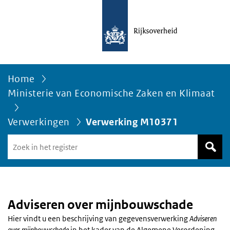
Home
Ministerie van Economische Zaken en Klimaat
Verwerkingen
Verwerking M10371
Zoek
in
het
register
van
Avgregisterrijksoverheid.nl
Adviseren over mijnbouwschade
Hier vindt u een beschrijving van gegevensverwerking
Adviseren
over mijnbouwschade
in het kader van de Algemene Verordening