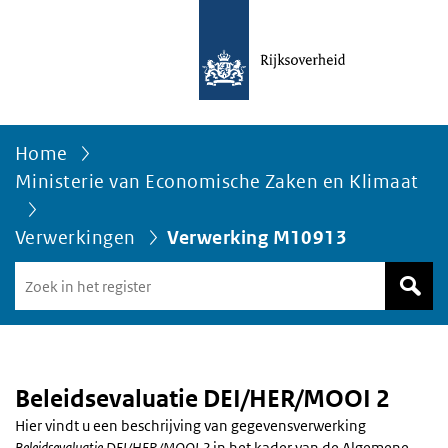
Home
Ministerie van Economische Zaken en Klimaat
Verwerkingen
Verwerking M10913
Zoek
in
het
register
van
Avgregisterrijksoverheid.nl
Beleidsevaluatie DEI/HER/MOOI 2
Hier vindt u een beschrijving van gegevensverwerking
Beleidsevaluatie DEI/HER/MOOI 2
in het kader van de Algemene