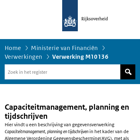
Home
Ministerie van Financiën
Verwerkingen
Verwerking M10136
Zoek
in
het
register
van
Avgregisterrijksoverheid.nl
Capaciteitmanagement, planning en
tijdschrijven
Hier vindt u een beschrijving van gegevensverwerking
Capaciteitmanagement, planning en tijdschrijven
in het kader van de
Algemene Verordening Gegevensbescherming(AVG), met als