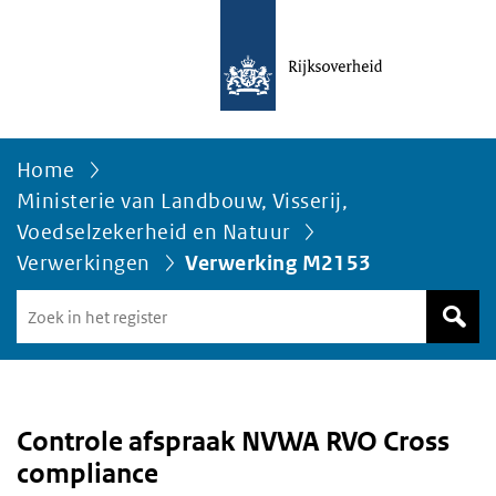
Home
Ministerie van Landbouw, Visserij,
Voedselzekerheid en Natuur
Verwerkingen
Verwerking M2153
Zoek
in
het
register
van
Avgregisterrijksoverheid.nl
Controle afspraak NVWA RVO Cross
compliance