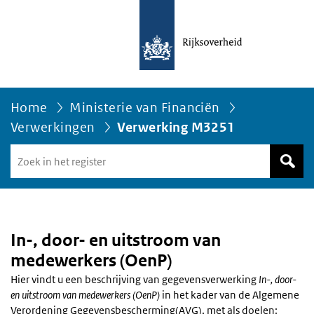
Home
Ministerie van Financiën
Verwerkingen
Verwerking M3251
Zoek
in
het
register
van
Avgregisterrijksoverheid.nl
In-, door- en uitstroom van
medewerkers (OenP)
Hier vindt u een beschrijving van gegevensverwerking
In-, door-
en uitstroom van medewerkers (OenP)
in het kader van de Algemene
Verordening Gegevensbescherming(AVG), met als doelen: