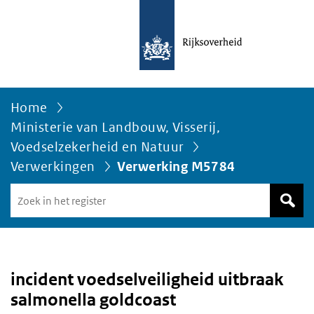
Home
Ministerie van Landbouw, Visserij,
Voedselzekerheid en Natuur
Verwerkingen
Verwerking M5784
Zoek
in
het
register
van
Avgregisterrijksoverheid.nl
incident voedselveiligheid uitbraak
salmonella goldcoast