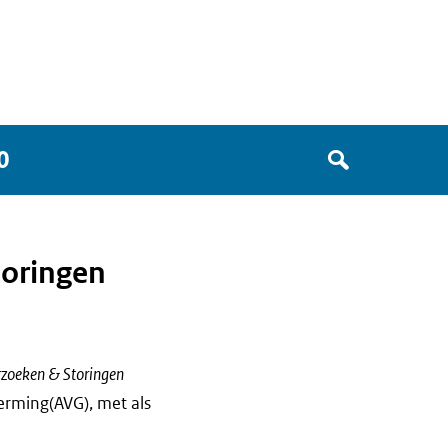
Zoek
0
in
het
register
van
toringen
Avgregisterrijksoverheid.nl
rzoeken & Storingen
rming(AVG), met als