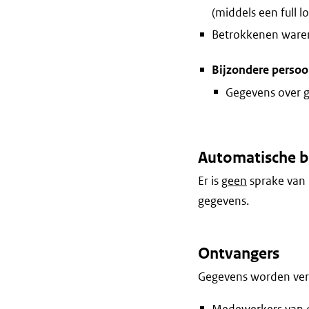
(middels een full lo
Betrokkenen waren 
Bijzondere perso
Gegevens over 
Automatische b
Er is
geen
sprake van 
gegevens.
Ontvangers
Gegevens worden vers
Medewerkers van de