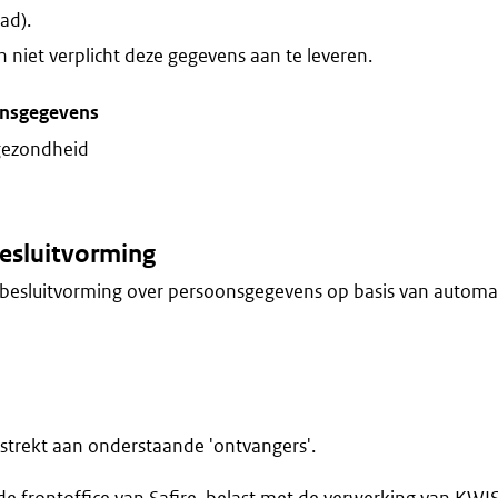
ad).
niet verplicht deze gegevens aan te leveren.
onsgegevens
gezondheid
esluitvorming
besluitvorming over persoonsgegevens op basis van automa
trekt aan onderstaande 'ontvangers'.
 frontoffice van Safire, belast met de verwerking van KWI