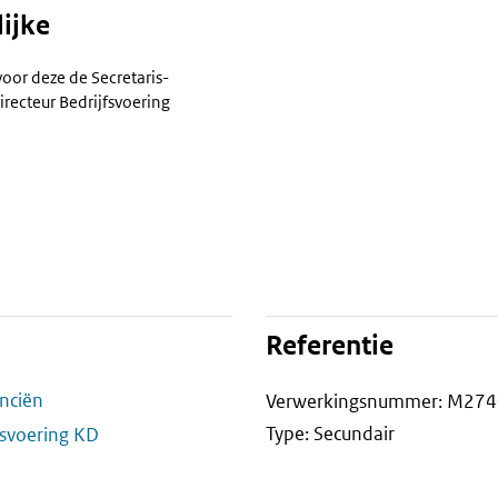
ijke
voor deze de Secretaris-
irecteur Bedrijfsvoering
Referentie
anciën
Verwerkingsnummer: M274
Type: Secundair
fsvoering KD