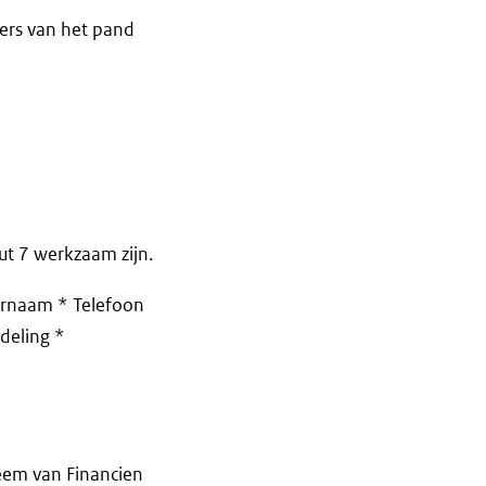
ers van het pand
t 7 werkzaam zijn.
ernaam * Telefoon
deling *
eem van Financien