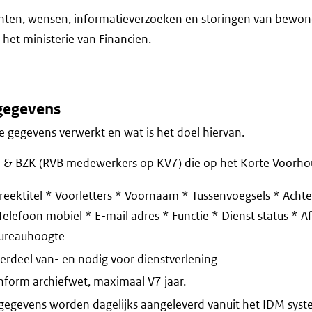
hten, wensen, informatieverzoeken en storingen van bewon
het ministerie van Financien.
gegevens
 gegevens verwerkt en wat is het doel hiervan.
 & BZK (RVB medewerkers op KV7) die op het Korte Voorhou
reektitel * Voorletters * Voornaam * Tussenvoegsels * Acht
elefoon mobiel * E-mail adres * Functie * Dienst status * Af
Bureauhoogte
rdeel van- en nodig voor dienstverlening
nform archiefwet, maximaal V7 jaar.
gegevens worden dagelijks aangeleverd vanuit het IDM syst