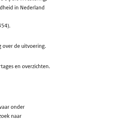
ndheid in Nederland
354).
 over de uitvoering.
tages en overzichten.
 waar onder
rzoek naar