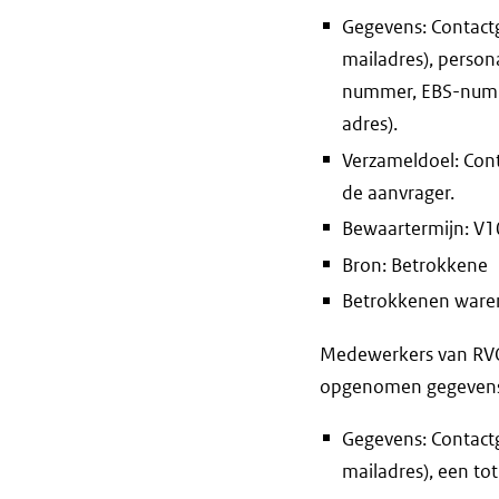
Gegevens: Contact
mailadres), person
nummer, EBS-numme
adres).
Verzameldoel: Con
de aanvrager.
Bewaartermijn: V10 
Bron: Betrokkene
Betrokkenen waren 
Medewerkers van RVO 
opgenomen gegevens e
Gegevens: Contactg
mailadres), een to