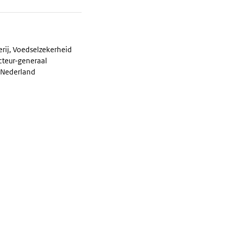
erij, Voedselzekerheid
cteur-generaal
 Nederland