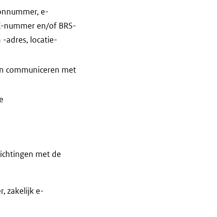
oonnummer, e-
KvK-nummer en/of BRS-
adres, locatie-
nen communiceren met
e
ichtingen met de
 zakelijk e-