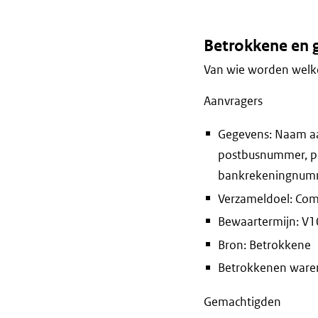
Betrokkene en 
Van wie worden welke
Aanvragers
Gegevens: Naam aa
postbusnummer, po
bankrekeningnumme
Verzameldoel: Com
Bewaartermijn: V10 
Bron: Betrokkene
Betrokkenen waren 
Gemachtigden