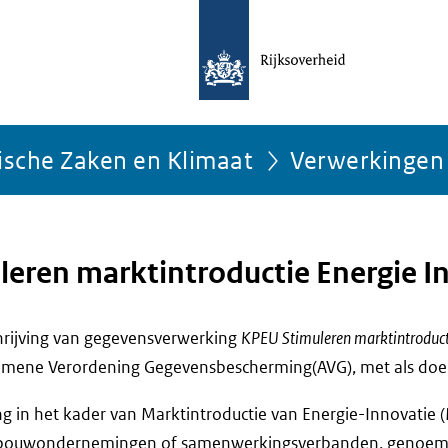
ische Zaken en Klimaat
Verwerkingen
eren marktintroductie Energie I
chrijving van gegevensverwerking
KPEU Stimuleren marktintroducti
emene Verordening Gegevensbescherming(AVG), met als doe
ng in het kader van Marktintroductie van Energie-Innovatie 
dbouwondernemingen of samenwerkingsverbanden, genoemd b