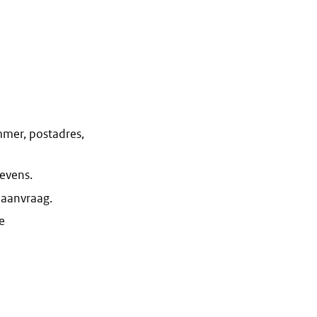
mer, postadres,
evens.
eaanvraag.
e