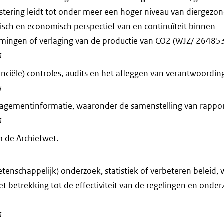
estering leidt tot onder meer een hoger niveau van diergezo
isch en economisch perspectief van en continuïteit binnen
ngen of verlaging van de productie van CO2 (WJZ/ 26485
g
anciële) controles, audits en het afleggen van verantwoording
g
agementinformatie, waaronder de samenstelling van rappor
g
 de Archiefwet.
tenschappelijk) onderzoek, statistiek of verbeteren beleid,
et betrekking tot de effectiviteit van de regelingen en onde
.
g