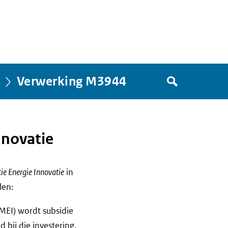
Zoek
Verwerking M3944
in
het
register
van
nnovatie
Avgregisterrijksoverheid.nl
e Energie Innovatie
in
len:
(MEI) wordt subsidie
ij die investering,