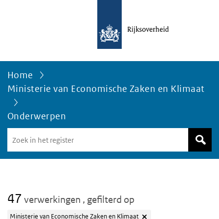
Home
Ministerie van Economische Zaken en Klimaat
Onderwerpen
Zoek
in
het
register
van
Avgregisterrijksoverheid.nl
47
verwerkingen
, gefilterd op
Ministerie van Economische Zaken en Klimaat