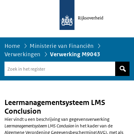
Home
Ministerie van Financiën
Verwerkingen
Verwerking M9043
Zoek
in
het
register
van
Avgregisterrijksoverheid.nl
Leermanagementsysteem LMS
Conclusion
Hier vindt u een beschrijving van gegevensverwerking
Leermanagementsysteem LMS Conclusion
in het kader van de
Algemene Verordening Gegevensbescherming(AVG), met als