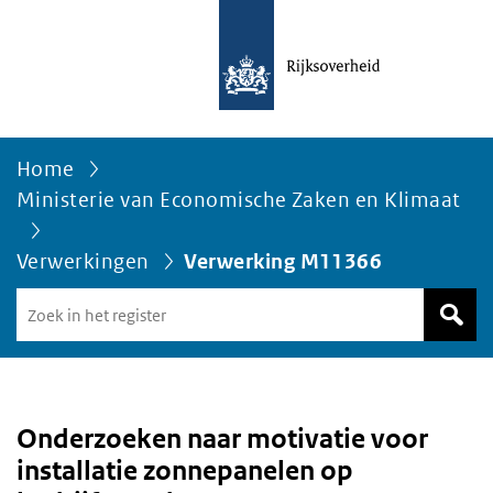
Home
Ministerie van Economische Zaken en Klimaat
Verwerkingen
Verwerking M11366
Zoek
in
het
register
van
Avgregisterrijksoverheid.nl
Onderzoeken naar motivatie voor
installatie zonnepanelen op