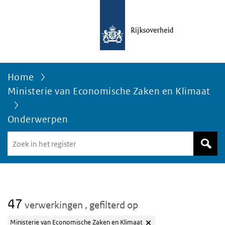
Home
Ministerie van Economische Zaken en Klimaat
Onderwerpen
Zoek
in
het
register
van
Avgregisterrijksoverheid.nl
47
verwerkingen
, gefilterd op
Ministerie van Economische Zaken en Klimaat