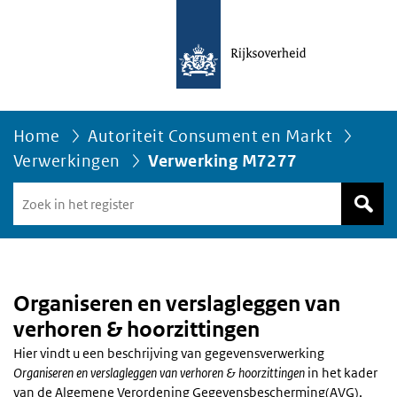
Home
Autoriteit Consument en Markt
Verwerkingen
Verwerking M7277
Zoek
in
het
register
van
Avgregisterrijksoverheid.nl
Organiseren en verslagleggen van
verhoren & hoorzittingen
Hier vindt u een beschrijving van gegevensverwerking
Organiseren en verslagleggen van verhoren & hoorzittingen
in het kader
van de Algemene Verordening Gegevensbescherming(AVG),