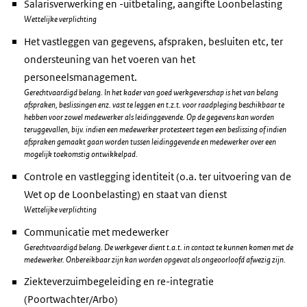
Salarisverwerking en -uitbetaling, aangifte Loonbelasting
Wettelijke verplichting
Het vastleggen van gegevens, afspraken, besluiten etc, ter
ondersteuning van het voeren van het
personeelsmanagement.
Gerechtvaardigd belang. In het kader van goed werkgeverschap is het van belang
afspraken, beslissingen enz. vast te leggen en t.z.t. voor raadpleging beschikbaar te
hebben voor zowel medewerker als leidinggevende. Op de gegevens kan worden
teruggevallen, bijv. indien een medewerker protesteert tegen een beslissing of indien
afspraken gemaakt gaan worden tussen leidinggevende en medewerker over een
mogelijk toekomstig ontwikkelpad.
Controle en vastlegging identiteit (o.a. ter uitvoering van de
Wet op de Loonbelasting) en staat van dienst
Wettelijke verplichting
Communicatie met medewerker
Gerechtvaardigd belang. De werkgever dient t.a.t. in contact te kunnen komen met de
medewerker. Onbereikbaar zijn kan worden opgevat als ongeoorloofd afwezig zijn.
Ziekteverzuimbegeleiding en re-integratie
(Poortwachter/Arbo)