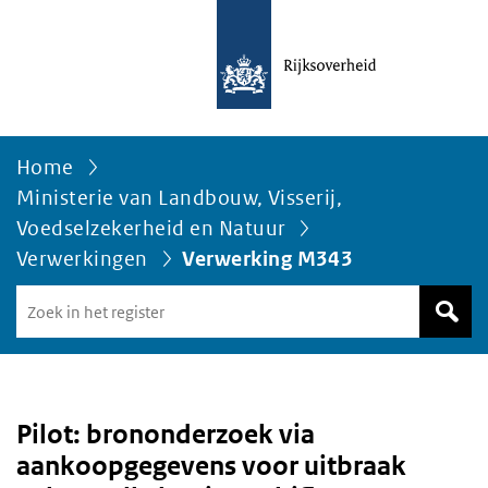
Home
Ministerie van Landbouw, Visserij,
Voedselzekerheid en Natuur
Verwerkingen
Verwerking M343
Zoek
in
het
register
van
Avgregisterrijksoverheid.nl
Pilot: brononderzoek via
aankoopgegevens voor uitbraak