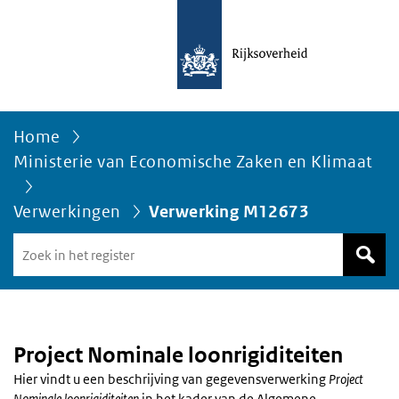
Home
Ministerie van Economische Zaken en Klimaat
Verwerkingen
Verwerking M12673
Zoek
in
het
register
van
Avgregisterrijksoverheid.nl
Project Nominale loonrigiditeiten
Hier vindt u een beschrijving van gegevensverwerking
Project
Nominale loonrigiditeiten
in het kader van de Algemene