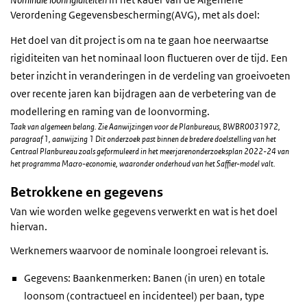
Verordening Gegevensbescherming(AVG), met als doel:
Het doel van dit project is om na te gaan hoe neerwaartse
rigiditeiten van het nominaal loon fluctueren over de tijd. Een
beter inzicht in veranderingen in de verdeling van groeivoeten
over recente jaren kan bijdragen aan de verbetering van de
modellering en raming van de loonvorming.
Taak van algemeen belang. Zie Aanwijzingen voor de Planbureaus, BWBR0031972,
paragraaf 1, aanwijzing 1 Dit onderzoek past binnen de bredere doelstelling van het
Centraal Planbureau zoals geformuleerd in het meerjarenonderzoeksplan 2022-24 van
het programma Macro-economie, waaronder onderhoud van het Saffier-model valt.
Betrokkene en gegevens
Van wie worden welke gegevens verwerkt en wat is het doel
hiervan.
Werknemers waarvoor de nominale loongroei relevant is.
Gegevens: Baankenmerken: Banen (in uren) en totale
loonsom (contractueel en incidenteel) per baan, type