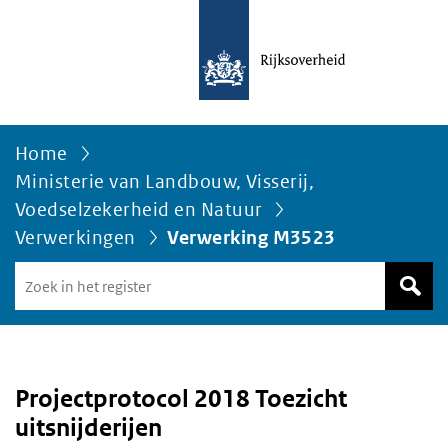
Home
Ministerie van Landbouw, Visserij,
Voedselzekerheid en Natuur
Verwerkingen
Verwerking M3523
Zoek
in
het
register
van
Avgregisterrijksoverheid.nl
Projectprotocol 2018 Toezicht
uitsnijderijen