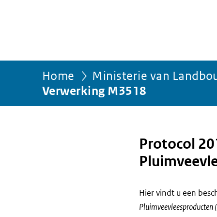
Home
Ministerie van Landbou
Verwerking M3518
Protocol 2
Pluimveevl
Hier vindt u een bes
Pluimveevleesproducte