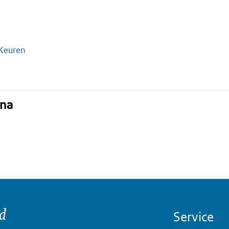
 Keuren
ina
nd
Service