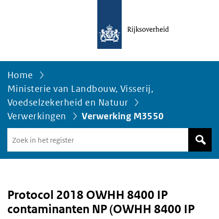
Home
Ministerie van Landbouw, Visserij,
Voedselzekerheid en Natuur
Verwerkingen
Verwerking M3550
Zoek
in
het
register
van
Avgregisterrijksoverheid.nl
Protocol 2018 OWHH 8400 IP
contaminanten NP (OWHH 8400 IP