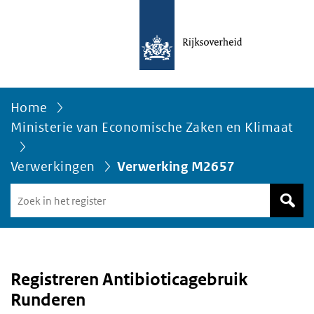
Home
Ministerie van Economische Zaken en Klimaat
Verwerkingen
Verwerking M2657
Zoek
in
het
register
van
Avgregisterrijksoverheid.nl
Registreren Antibioticagebruik
Runderen