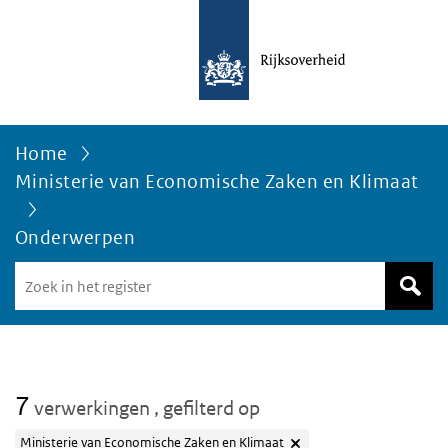
Home
Ministerie van Economische Zaken en Klimaat
Onderwerpen
Zoek
in
het
register
van
Avgregisterrijksoverheid.nl
7
verwerkingen
, gefilterd op
Ministerie van Economische Zaken en Klimaat