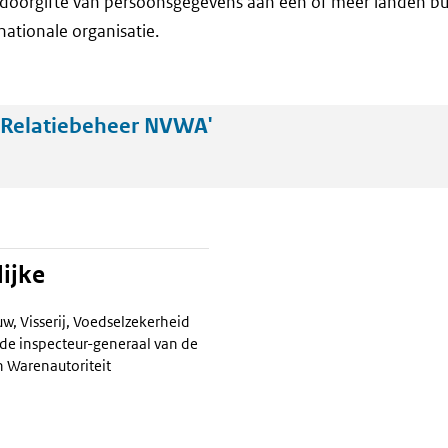
doorgifte van persoonsgegevens aan één of meer landen bu
nationale organisatie.
'Relatiebeheer NVWA'
ijke
w, Visserij, Voedselzekerheid
de inspecteur-generaal van de
 Warenautoriteit