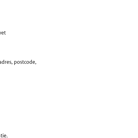
wet
adres, postcode,
tie.