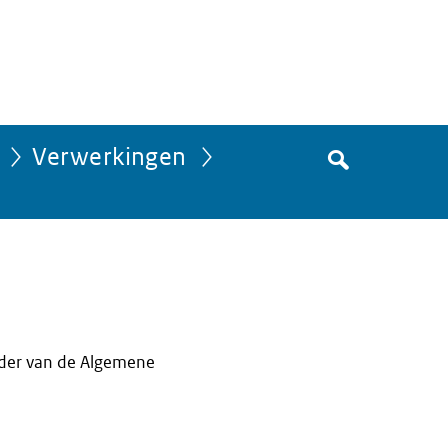
Zoek
Verwerkingen
in
het
register
van
Avgregisterrijksoverheid.nl
ader van de Algemene