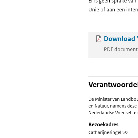
Er is
geen
sprake van 
Unie of aan een inter
Download 
PDF document
Verantwoordel
De Minister van Landbou
en Natuur, namens deze 
Nederlandse Voedsel- en
Bezoekadres
Catharijnesingel 59