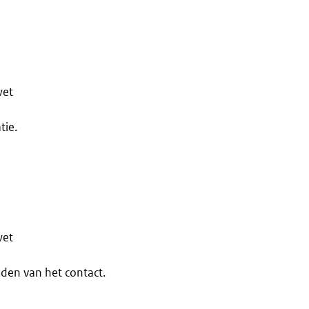
wet
tie.
wet
den van het contact.