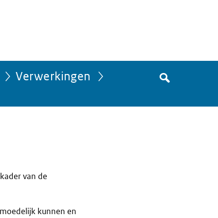
Zoek
Verwerkingen
in
het
register
van
Avgregisterrijksoverheid.nl
 kader van de
ermoedelijk kunnen en