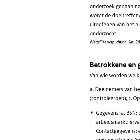
onderzoek gedaan naa
wordt de doeltreffend
uitoefenen van het hu
onderzocht.
Wettelijke verplichting. Art. 
Betrokkene en 
Van wie worden welke
a. Deelnemers van he
(controlegroep); c. Opl
Gegevens: a. BSN;
arbeidsmarkt; erva
Contactgegevens; e
over de scholing/o