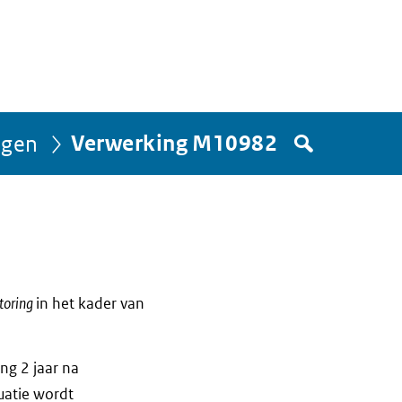
Zoek
ngen
Verwerking M10982
in
het
register
van
Avgregisterrijksoverheid.nl
toring
in het kader van
ng 2 jaar na
luatie wordt