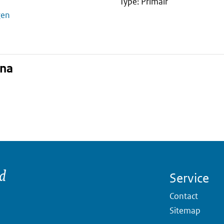
Type: Primair
gen
ina
nd
Service
Contact
Sitemap