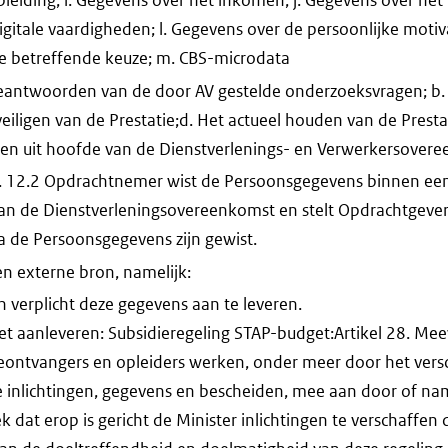
igitale vaardigheden; l. Gegevens over de persoonlijke motiv
e betreffende keuze; m. CBS-microdata
Beantwoorden van de door AV gestelde onderzoeksvragen; b. 
eveiligen van de Prestatie;d. Het actueel houden van de Pres
gen uit hoofde van de Dienstverlenings- en Verwerkersover
t. 12.2 Opdrachtnemer wist de Persoonsgegevens binnen een
n de Dienstverleningsovereenkomst en stelt Opdrachtgever h
 de Persoonsgegevens zijn gewist.
n externe bron, namelijk:
verplicht deze gegevens aan te leveren.
iet aanleveren: Subsidieregeling STAP-budget:Artikel 28. M
eontvangers en opleiders werken, onder meer door het vers
 inlichtingen, gegevens en bescheiden, mee aan door of na
 dat erop is gericht de Minister inlichtingen te verschaffen 