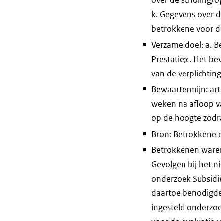
k. Gegevens over d
betrokkene voor d
Verzameldoel: a. 
Prestatie;c. Het b
van de verplichtin
Bewaartermijn: ar
weken na afloop va
op de hoogte zodra
Bron: Betrokkene e
Betrokkenen waren 
Gevolgen bij het n
onderzoek Subsidi
daartoe benodigde
ingesteld onderzoek