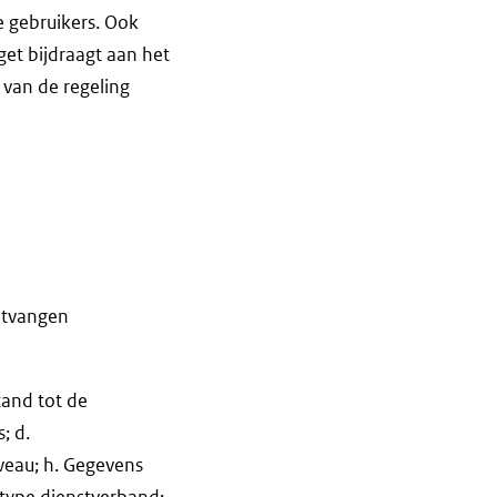
 gebruikers. Ook
get bijdraagt aan het
 van de regeling
ntvangen
tand tot de
; d.
veau; h. Gegevens
 type dienstverband;