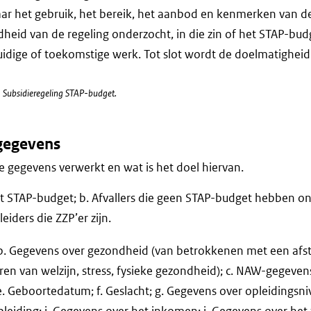
r het gebruik, het bereik, het aanbod en kenmerken van de
heid van de regeling onderzocht, in die zin of het STAP-bud
idige of toekomstige werk. Tot slot wordt de doelmatigheid
28 Subsidieregeling STAP-budget.
gegevens
 gegevens verwerkt en wat is het doel hiervan.
t STAP-budget; b. Afvallers die geen STAP-budget hebben o
eiders die ZZP’er zijn.
 b. Gegevens over gezondheid (van betrokkenen met een afs
ren van welzijn, stress, fysieke gezondheid); c. NAW-gegevens
. Geboortedatum; f. Geslacht; g. Gegevens over opleidingsni
pleiding; i. Gegevens over het inkomen; j. Gegevens over het