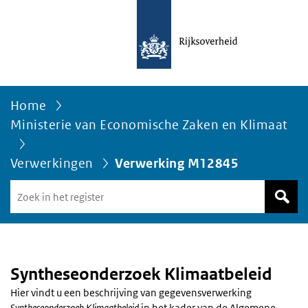
Home
Ministerie van Economische Zaken en Klimaat
Verwerkingen
Verwerking M12845
Zoek
in
het
register
van
Avgregisterrijksoverheid.nl
Syntheseonderzoek Klimaatbeleid
Hier vindt u een beschrijving van gegevensverwerking
Syntheseonderzoek Klimaatbeleid
in het kader van de Algemene