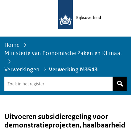
Home
Ministerie van Economische Zaken en Klimaat
Verwerkingen
Verwerking M3543
Zoek
in
het
register
van
Avgregisterrijksoverheid.nl
Uitvoeren subsidieregeling voor
demonstratieprojecten, haalbaarheid