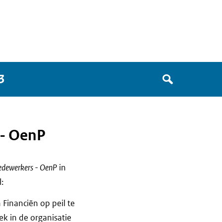
Zoek
3
in
het
register
van
 - OenP
Avgregisterrijksoverheid.nl
medewerkers - OenP
in
:
Financiën op peil te
k in de organisatie