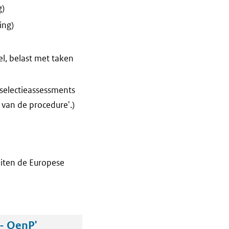
g)
ing)
l, belast met taken
 selectieassessments
 van de procedure'.)
iten de Europese
- OenP'