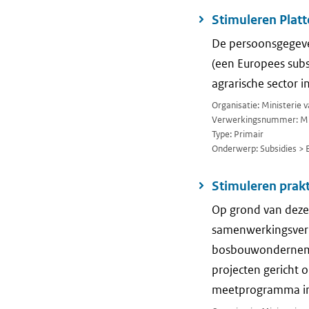
Stimuleren Plat
De persoonsgegeve
(een Europees sub
agrarische sector 
Organisatie: Ministerie
Verwerkingsnummer: M
Type: Primair
Onderwerp: Subsidies > 
Stimuleren prak
Op grond van deze 
samenwerkingsve
bosbouwonderneming
projecten gericht 
meetprogramma int