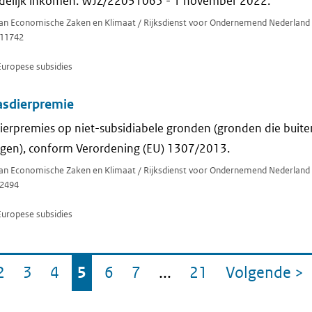
redelijk inkomen. WJZ/22031065 - 1 november 2022.
 van Economische Zaken en Klimaat / Rijksdienst voor Ondernemend Nederland
11742
Europese subsidies
asdierpremie
ierpremies op niet-subsidiabele gronden (gronden die buit
gen), conform Verordening (EU) 1307/2013.
 van Economische Zaken en Klimaat / Rijksdienst voor Ondernemend Nederland
2494
Europese subsidies
2
3
4
5
6
7
...
21
Volgende
>
a
ina
Pagina
Pagina
Pagina
Pagina
Pagina
Pagina
Pagina
p