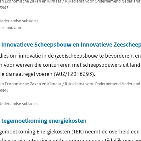
 van Economische Zaken en Klimaat / Rijksdienst voor Ondernemend Nederland
3943
Nederlandse subsidies
 > Innovatie
g Innovatieve Scheepsbouw en Innovatieve Zeesche
dies om innovatie in de (zee)scheepsbouw te bevorderen, en
ren voor werven die concurreren met scheepsbouwers uit la
beleidsmaatregel voeren (WJZ/12016293).
 van Economische Zaken en Klimaat / Rijksdienst voor Ondernemend Nederland
3345
Nederlandse subsidies
g tegemoetkoming energiekosten
egemoetkoming Energiekosten (TEK) neemt de overheid een 
de energie-intensieve mkb-ondernemingen tijdelijk over zod