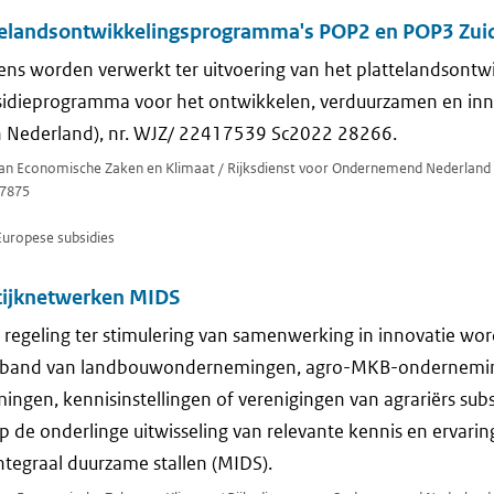
telandsontwikkelingsprogramma's POP2 en POP3 Zui
ns worden verwerkt ter uitvoering van het plattelandsont
sidieprogramma voor het ontwikkelen, verduurzamen en in
in Nederland), nr. WJZ/ 22417539 Sc2022 28266.
 van Economische Zaken en Klimaat / Rijksdienst voor Ondernemend Nederland
7875
Europese subsidies
tijknetwerken MIDS
regeling ter stimulering van samenwerking in innovatie wo
rband van landbouwondernemingen, agro-MKB-ondernemi
en, kennisinstellingen of verenigingen van agrariërs subsi
op de onderlinge uitwisseling van relevante kennis en ervari
egraal duurzame stallen (MIDS).