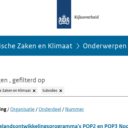
ische Zaken en Klimaat
Onderwerpen
gen
, gefilterd op
e Zaken en Klimaat
Subsidies
ing
/
Organisatie
/
Onderdeel
/
Nummer
telandsontwikkelingsprogramma's POP2 en POP3 No