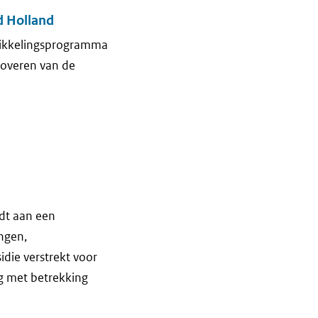
d Holland
wikkelingsprogramma
noveren van de
rdt aan een
ngen,
die verstrekt voor
ng met betrekking