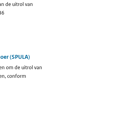
an de uitrol van
86
voer (SPULA)
len om de uitrol van
len, conform