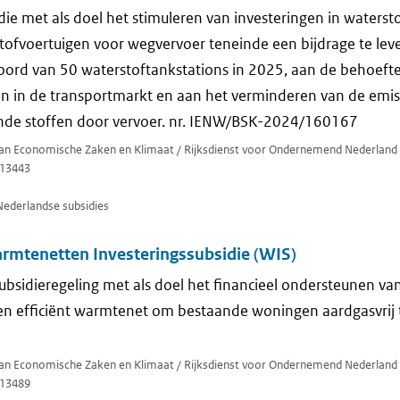
die met als doel het stimuleren van investeringen in waterst
stofvoertuigen voor wegvervoer teneinde een bijdrage te lev
oord van 50 waterstoftankstations in 2025, aan de behoeft
en in de transportmarkt en aan het verminderen van de emis
ende stoffen door vervoer. nr. IENW/BSK-2024/160167
 van Economische Zaken en Klimaat / Rijksdienst voor Ondernemend Nederland
13443
Nederlandse subsidies
rmtenetten Investeringssubsidie (WIS)
ubsidieregeling met als doel het financieel ondersteunen v
een efficiënt warmtenet om bestaande woningen aardgasvrij
 van Economische Zaken en Klimaat / Rijksdienst voor Ondernemend Nederland
13489