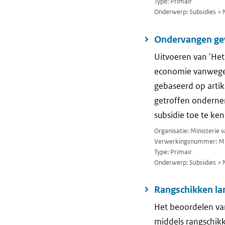
Type: Primair
Onderwerp: Subsidies > 
Ondervangen ge
Uitvoeren van 'Het
economie vanwege d
gebaseerd op artike
getroffen ondernem
subsidie toe te ke
Organisatie: Ministerie
Verwerkingsnummer: M
Type: Primair
Onderwerp: Subsidies > 
Rangschikken l
Het beoordelen van
middels rangschik