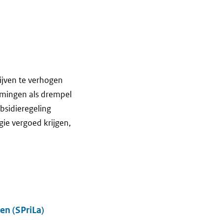
ijven te verhogen
emingen als drempel
bsidieregeling
e vergoed krijgen,
en (SPriLa)