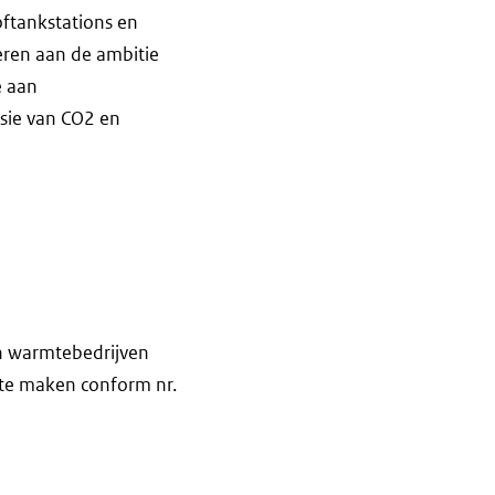
oftankstations en
eren aan de ambitie
e aan
sie van CO2 en
an warmtebedrijven
 te maken conform nr.