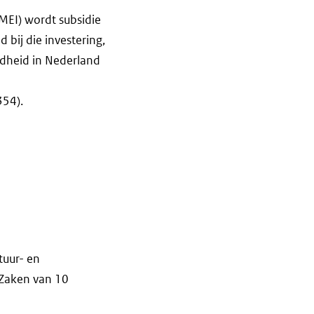
(MEI) wordt subsidie
ij die investering,
ndheid in Nederland
354).
tuur- en
 Zaken van 10