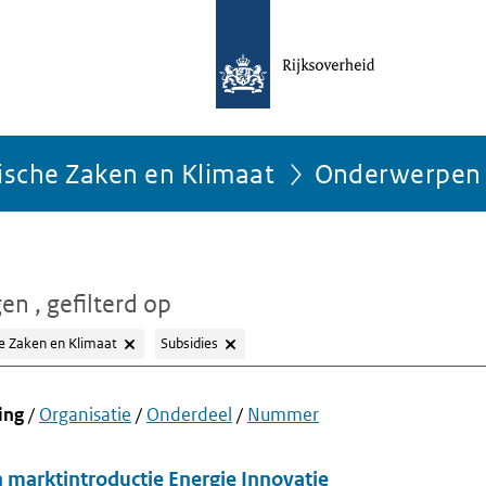
ische Zaken en Klimaat
Onderwerpen
gen
, gefilterd op
e Zaken en Klimaat
Subsidies
ing
/
Organisatie
/
Onderdeel
/
Nummer
 marktintroductie Energie Innovatie