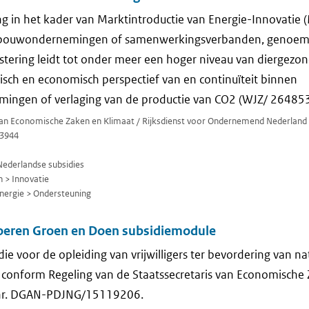
ng in het kader van Marktintroductie van Energie-Innovatie 
dbouwondernemingen of samenwerkingsverbanden, genoemd b
estering leidt tot onder meer een hoger niveau van diergezo
isch en economisch perspectief van en continuïteit binnen
ngen of verlaging van de productie van CO2 (WJZ/ 26485
 van Economische Zaken en Klimaat / Rijksdienst voor Ondernemend Nederland
3944
Nederlandse subsidies
 > Innovatie
ergie > Ondersteuning
oeren Groen en Doen subsidiemodule
ie voor de opleiding van vrijwilligers ter bevordering van na
 conform Regeling van de Staatssecretaris van Economische
nr. DGAN-PDJNG/15119206.