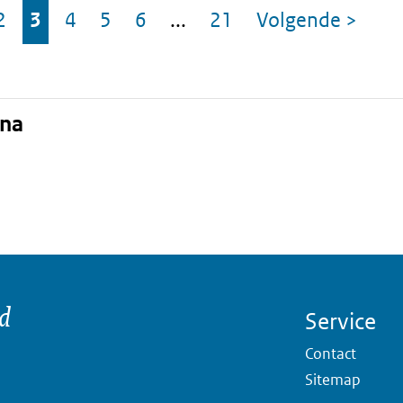
2
3
4
5
6
...
21
Volgende
>
a
ina
Pagina
Pagina
Pagina
Pagina
Pagina
Pagina
pagin
ina
nd
Service
Contact
Sitemap