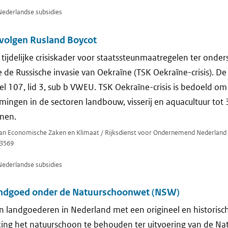
Nederlandse subsidies
volgen Rusland Boycot
 tijdelijke crisiskader voor staatssteunmaatregelen ter onde
e Russische invasie van Oekraïne (TSK Oekraïne-crisis). De 
l 107, lid 3, sub b VWEU. TSK Oekraïne-crisis is bedoeld om 
ingen in de sectoren landbouw, visserij en aquacultuur tot
nnen.
 van Economische Zaken en Klimaat / Rijksdienst voor Ondernemend Nederland
3569
Nederlandse subsidies
andgoed onder de Natuurschoonwet (NSW)
 landgoederen in Nederland met een origineel en historisc
king het natuurschoon te behouden ter uitvoering van de N