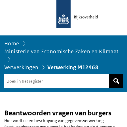
Home
Ministerie van Economische Zaken en Klimaat
Verwerkingen
Verwerking M12468
Zoek
in
het
register
van
Avgregisterrijksoverheid.nl
Beantwoorden vragen van burgers
Hier vindt u een beschrijving van gegevensverwerking
Beantwoorden vragen van burgers
in het kader van de Algemene