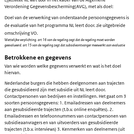
Verordening Gegevensbescherming(AVG), met als doel:
Doel van de verwerking van onderstaande persoonsgegevens is
de evaluatie van het programma NL leert door. zie uitgebreide
omschrijving VO.
Wettelijke verplichting. art 16 van de regeling zegt dat de regeling moet worden
geevalueerd. art 15 van de regeling zegt dat subsidieontvanger meewerkt aan evaluatie
Betrokkene en gegevens
Van wie worden welke gegevens verwerkt en wat is het doel
hiervan.
Nederlandse burgers die hebben deelgenomen aan trajecten
die gesubsidieerd zijn met subsidie uit NL leert door.
Contactpersonen van bedrijven en instellingen. Het gaat om 3
soorten persoonsgegevens: 1. Emailadressen van deelnemers
aan gesubsidieerde trajecten (t.b.v. online enquêtes). 2.
Emailadressen en telefoonnummers van contactpersonen van
subsidieaanvragers en van uitvoerders van gesubsidieerde
trajecten (t.b.v. interviews) 3. Kenmerken van deelnemers (uit