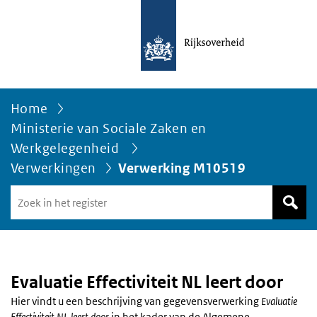
Home
Ministerie van Sociale Zaken en
Werkgelegenheid
Verwerkingen
Verwerking M10519
Zoek
in
het
register
van
Avgregisterrijksoverheid.nl
Evaluatie Effectiviteit NL leert door
Hier vindt u een beschrijving van gegevensverwerking
Evaluatie
Effectiviteit NL leert door
in het kader van de Algemene