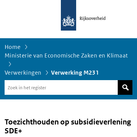
Home
Ministerie van Economische Zaken en Klimaat
Verwerkingen
Verwerking M231
Zoek
in
het
register
van
Avgregisterrijksoverheid.nl
Toezichthouden op subsidieverlening
SDE+