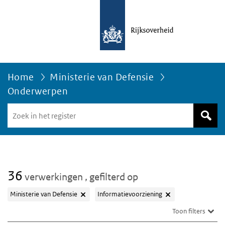
Home
Ministerie van Defensie
Onderwerpen
Zoek
in
het
register
van
Avgregisterrijksoverheid.nl
36
verwerkingen
, gefilterd op
Ministerie van Defensie
Informatievoorziening
Toon filters