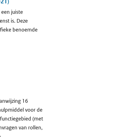
021)
 een juiste
enst is. Deze
ecifieke benoemde
anwijzing 16
 hulpmiddel voor de
e functiegebied (met
nvragen van rollen,
n