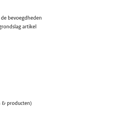
at de bevoegdheden
grondslag artikel
n & producten)