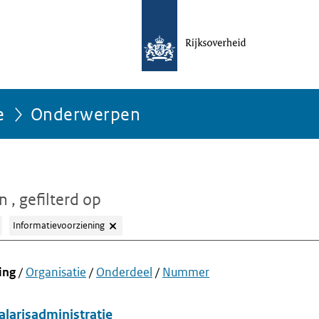
e
Onderwerpen
en
, gefilterd op
Informatievoorziening
ing
/
Organisatie
/
Onderdeel
/
Nummer
alarisadministratie