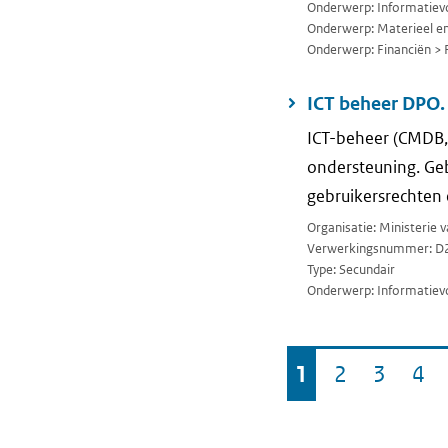
Onderwerp: Informatievo
Onderwerp: Materieel en 
Onderwerp: Financiën > 
ICT beheer DPO.
ICT-beheer (CMDB, 
ondersteuning. Geb
gebruikersrechten 
Organisatie: Ministerie
Verwerkingsnummer: D
Type: Secundair
Onderwerp: Informatievo
Ga
1
2
3
4
Pagina
Pagina
Pagina
Pa
naar