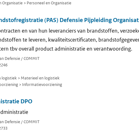
 Organisatie > Personeel en Organisatie
ndstofregistratie (PAS) Defensie Pijpleiding Organisat
ontracten en van hun leveranciers van brandstoffen, verzoe
stoffen te leveren, kwaliteitscertificaten, brandstofgegeve
tern tbv overall product administratie en verantwoording.
 van Defensie / COMMIT
2246
logistiek > Materieel en logistiek
orziening > Informatievoorziening
istratie DPO
administratie
 van Defensie / COMMIT
2733