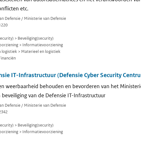
nflicten etc.
van Defensie / Ministerie van Defensie
1220
curity) > Beveiliging(security)
orziening > Informatievoorziening
logistiek > Materieel en logistiek
Financiën
nsie IT-Infrastructuur (Defensie Cyber Security Centr
d en weerbaarheid behouden en bevorderen van het Minister
 beveiliging van de Defensie IT-Infrastructuur
van Defensie / Ministerie van Defensie
2342
curity) > Beveiliging(security)
orziening > Informatievoorziening