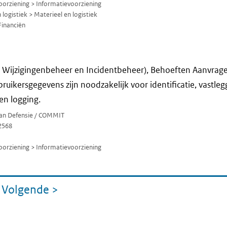
orziening > Informatievoorziening
logistiek > Materieel en logistiek
Financiën
Wijzigingenbeheer en Incidentbeheer), Behoeften Aanvragen 
ruikersgegevens zijn noodzakelijk voor identificatie, vastle
en logging.
 van Defensie / COMMIT
2568
orziening > Informatievoorziening
Volgende
>
gina
pagina