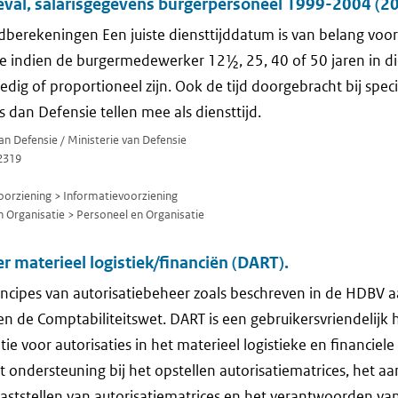
ieval, salarisgegevens burgerpersoneel 1999-2004 (2
jdberekeningen Een juiste diensttijddatum is van belang voor
tie indien de burgermedewerker 12½, 25, 40 of 50 jaren in di
lledig of proportioneel zijn. Ook de tijd doorgebracht bij sp
 dan Defensie tellen mee als diensttijd.
van Defensie / Ministerie van Defensie
2319
orziening > Informatievoorziening
 Organisatie > Personeel en Organisatie
r materieel logistiek/financiën (DART).
ncipes van autorisatiebeheer zoals beschreven in de HDBV a
en de Comptabiliteitswet. DART is een gebruikersvriendelijk
ie voor autorisaties in het materieel logistieke en financiel
 ondersteuning bij het opstellen autorisatiematrices, het aa
vaststellen van autorisatiematrices en het verantwoorden va