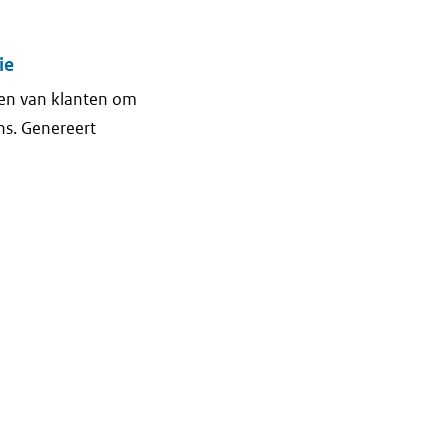
ie
ken van klanten om
ns. Genereert