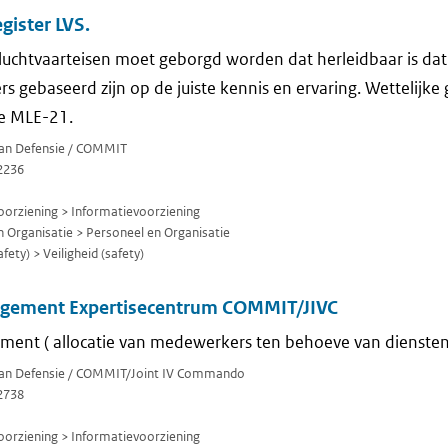
ister LVS.
e luchtvaarteisen moet geborgd worden dat herleidbaar is d
 gebaseerd zijn op de juiste kennis en ervaring. Wettelijke 
e MLE-21.
 van Defensie / COMMIT
2236
orziening > Informatievoorziening
 Organisatie > Personeel en Organisatie
fety) > Veiligheid (safety)
agement Expertisecentrum COMMIT/JIVC
ment ( allocatie van medewerkers ten behoeve van dienste
 van Defensie / COMMIT/Joint IV Commando
2738
orziening > Informatievoorziening