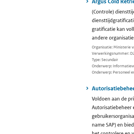
Argus Cold Retr
(Controle) dienstti
diensttijdgratifica
gratificatie kan vo
andere organisaties
Organisatie: Ministerie 
Verwerkingsnummer: D
Type: Secundair
Onderwerp: Informatievo
Onderwerp: Personeel en
Autorisatiebehee
Voldoen aan de pri
Autorisatiebeheer 
gebruikersorganisat
name SAP) en biedt
het controlere en 