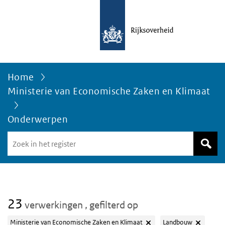
Home
Ministerie van Economische Zaken en Klimaat
Onderwerpen
Zoek
in
het
register
van
Avgregisterrijksoverheid.nl
23
verwerkingen
, gefilterd op
Ministerie van Economische Zaken en Klimaat
Landbouw