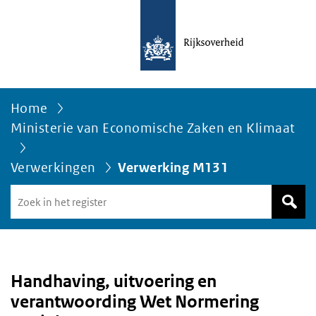
Home
Ministerie van Economische Zaken en Klimaat
Verwerkingen
Verwerking M131
Zoek
in
het
register
van
Avgregisterrijksoverheid.nl
Handhaving, uitvoering en
verantwoording Wet Normering