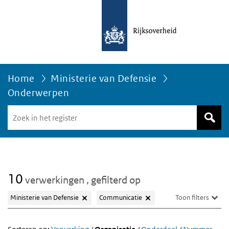
Home
Ministerie van Defensie
Onderwerpen
Zoek
in
het
register
van
Avgregisterrijksoverheid.nl
10
verwerkingen
, gefilterd op
Ministerie van Defensie
Communicatie
Toon filters