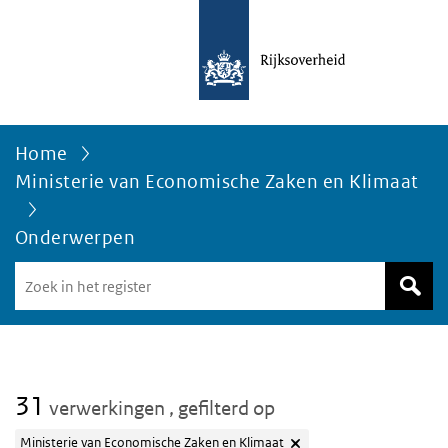
Home
Ministerie van Economische Zaken en Klimaat
Onderwerpen
Zoek
in
het
register
van
Avgregisterrijksoverheid.nl
31
verwerkingen
, gefilterd op
Ministerie van Economische Zaken en Klimaat