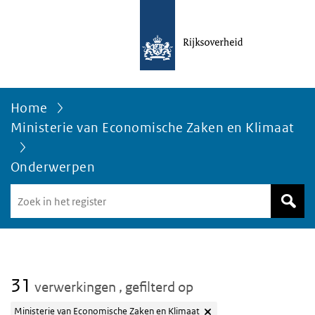
Home
Ministerie van Economische Zaken en Klimaat
Onderwerpen
Zoek
in
het
register
van
Avgregisterrijksoverheid.nl
31
verwerkingen
, gefilterd op
Ministerie van Economische Zaken en Klimaat