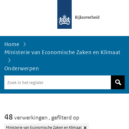
Home
Ministerie van Economische Zaken en Klimaat
Onderwerpen
Zoek
in
het
register
van
Avgregisterrijksoverheid.nl
48
verwerkingen
, gefilterd op
Ministerie van Economische Zaken en Klimaat