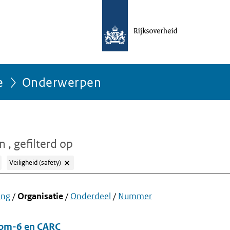
e
Onderwerpen
en
, gefilterd op
Veiligheid (safety)
ing
/
Organisatie
/
Onderdeel
/
Nummer
om-6 en CARC