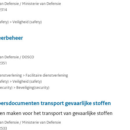
van Defensie / Ministerie van Defensie
2314
fety) > Veiligheid (safety)
eerbeheer
van Defensie / DOSCO
2351
enstverlening > Facilitaire dienstverlening
fety) > Veiligheid (safety)
curity) > Beveiliging(security)
oersdocumenten transport gevaarlijke stoffen
n maken voor het transport van gevaarlijke stoffen
van Defensie / Ministerie van Defensie
2533