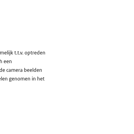
elijk t.t.v. optreden
ch een
n de camera beelden
elen genomen in het