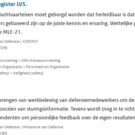
ister LVS.
e luchtvaarteisen moet geborgd worden dat herleidbaar is d
 gebaseerd zijn op de juiste kennis en ervaring. Wettelijke 
e MLE-21.
 van Defensie / COMMIT
2236
orziening > Informatievoorziening
 Organisatie > Personeel en Organisatie
fety) > Veiligheid (safety)
t brengen van werkbeleving van defensiemedewerkers om de
oorzien van sturingsinformatie. Tevens wordt (nog in te rich
ndenten om persoonlijke feedback over de eigen resultaten
van Defensie / Ministerie van Defensie
2305