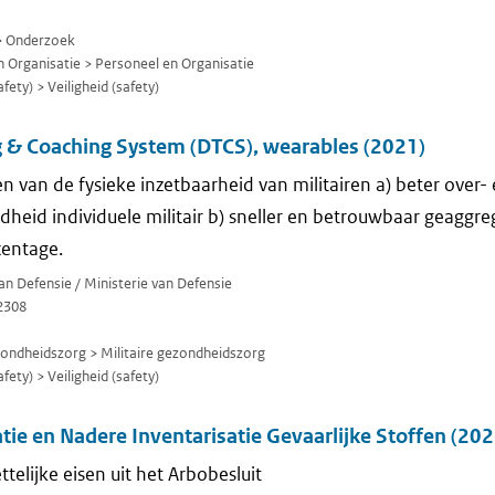
> Onderzoek
 Organisatie > Personeel en Organisatie
fety) > Veiligheid (safety)
g & Coaching System (DTCS), wearables (2021)
en van de fysieke inzetbaarheid van militairen a) beter over- 
dheid individuele militair b) sneller en betrouwbaar geaggre
centage.
van Defensie / Ministerie van Defensie
2308
zondheidszorg > Militaire gezondheidszorg
fety) > Veiligheid (safety)
tie en Nadere Inventarisatie Gevaarlijke Stoffen (202
elijke eisen uit het Arbobesluit