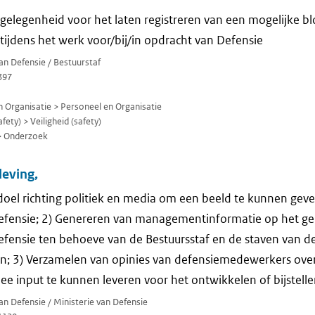
gelegenheid voor het laten registreren van een mogelijke bl
ijdens het werk voor/bij/in opdracht van Defensie
van Defensie / Bestuurstaf
397
 Organisatie > Personeel en Organisatie
fety) > Veiligheid (safety)
> Onderzoek
eving,
oel richting politiek en media om een beeld te kunnen gev
Defensie; 2) Genereren van managementinformatie op het ge
efensie ten behoeve van de Bestuursstaf en de staven van d
; 3) Verzamelen van opinies van defensiemedewerkers over 
 input te kunnen leveren voor het ontwikkelen of bijstelle
van Defensie / Ministerie van Defensie