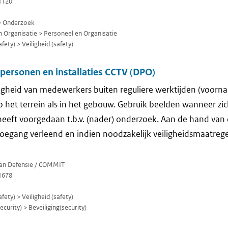
1120
> Onderzoek
 Organisatie > Personeel en Organisatie
fety) > Veiligheid (safety)
personen en installaties CCTV (DPO)
igheid van medewerkers buiten reguliere werktijden (voornam
p het terrein als in het gebouw. Gebruik beelden wanneer zi
 heeft voorgedaan t.b.v. (nader) onderzoek. Aan de hand va
toegang verleend en indien noodzakelijk veiligheidsmaatreg
 van Defensie / COMMIT
1678
fety) > Veiligheid (safety)
curity) > Beveiliging(security)