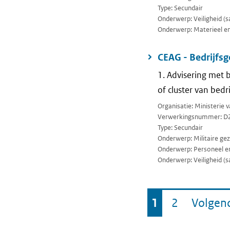
Type: Secundair
Onderwerp: Veiligheid (sa
Onderwerp: Materieel en 
CEAG - Bedrijfs
1. Advisering met 
of cluster van bedr
Organisatie: Ministerie 
Verwerkingsnummer: D
Type: Secundair
Onderwerp: Militaire ge
Onderwerp: Personeel en
Onderwerp: Veiligheid (sa
Ga
1
2
Volgen
Pagina
Pagina
naar