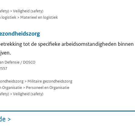
fety) > Veiligheid (safety)
logistiek > Materieel en logistiek
gezondheidszorg
betrekking tot de specifieke arbeidsomstandigheden binnen 
ijven.
van Defensie / DOSCO
2557
zondheidszorg > Militaire gezondheidszorg
 Organisatie > Personeel en Organisatie
fety) > Veiligheid (safety)
de
>
pagina