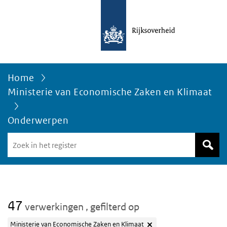
Home
Ministerie van Economische Zaken en Klimaat
Onderwerpen
Zoek
in
het
register
van
Avgregisterrijksoverheid.nl
47
verwerkingen
, gefilterd op
Ministerie van Economische Zaken en Klimaat